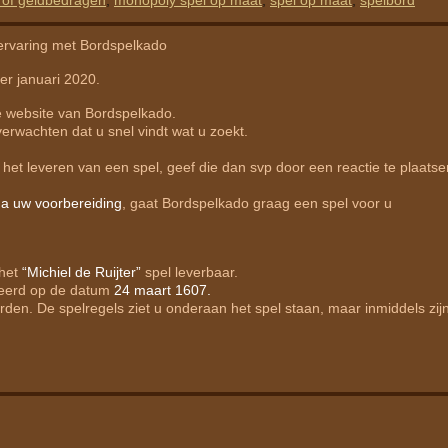
 of geldbedragen
,
monopoly spel op maat
,
spel op maat
,
spelbord
 ervaring met Bordspelkado
er januari 2020.
e website van Bordspelkado.
verwachten dat u snel vindt wat u zoekt.
het leveren van een spel, geef die dan svp door een reactie te plaatse
a uw voorbereiding
, gaat Bordspelkado graag een spel voor u
 het
“Michiel de Ruijter”
spel leverbaar.
ateerd op de datum
24 maart 1607.
rden. De spelregels ziet u onderaan het spel staan, maar inmiddels zij