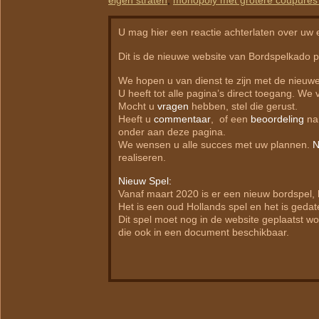
eigen straten
,
monopoly met grotere coupures
U mag hier een reactie achterlaten over uw
Dit is de nieuwe website van Bordspelkado p
We hopen u van dienst te zijn met de nieuw
U heeft tot alle pagina’s direct toegang. We 
Mocht u
vragen
hebben, stel die gerust.
Heeft u
commentaar
, of een
beoordeling
na 
onder aan deze pagina.
We wensen u alle succes met uw plannen.
N
realiseren.
Nieuw Spel:
Vanaf maart 2020 is er een nieuw bordspel,
Het is een oud Hollands spel en het is ged
Dit spel moet nog in de website geplaatst wo
die ook in een document beschikbaar.