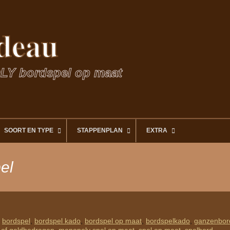
deau
LY bordspel op maat
SOORT EN TYPE
STAPPENPLAN
EXTRA
el
bordspel
,
bordspel kado
,
bordspel op maat
,
bordspelkado
,
ganzenbor