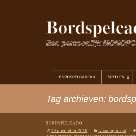
Bordspelca
Een persoonlijk MONOPO
Ga
BORDSPELCADEAU
SPELLEN
naar
de
inhoud
Tag archieven: bordsp
BORDSPELKADO
19 november 2019
Uncategorized