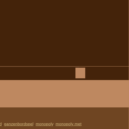
Zoeken
naar:
d
,
ganzenbordspel
,
monopoly
,
monopoly met