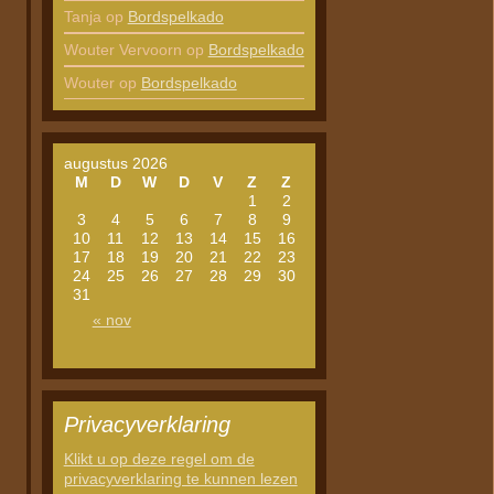
Tanja
op
Bordspelkado
Wouter Vervoorn
op
Bordspelkado
Wouter
op
Bordspelkado
augustus 2026
M
D
W
D
V
Z
Z
1
2
3
4
5
6
7
8
9
10
11
12
13
14
15
16
17
18
19
20
21
22
23
24
25
26
27
28
29
30
31
« nov
Privacyverklaring
Klikt u op deze regel om de
privacyverklaring te kunnen lezen