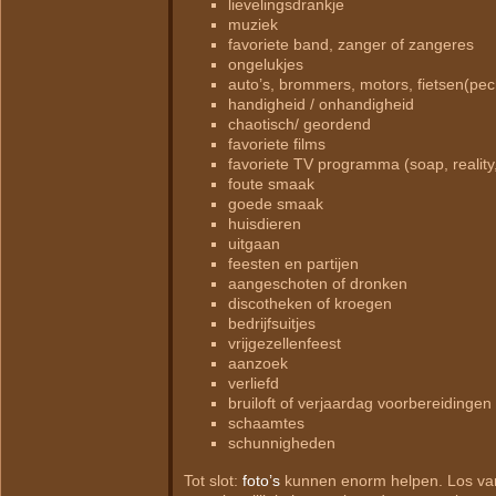
lievelingsdrankje
muziek
favoriete band, zanger of zangeres
ongelukjes
auto’s, brommers, motors, fietsen(pec
handigheid / onhandigheid
chaotisch/ geordend
favoriete films
favoriete TV programma (soap, reality, 
foute smaak
goede smaak
huisdieren
uitgaan
feesten en partijen
aangeschoten of dronken
discotheken of kroegen
bedrijfsuitjes
vrijgezellenfeest
aanzoek
verliefd
bruiloft of verjaardag voorbereidingen
schaamtes
schunnigheden
Tot slot:
foto’s
kunnen enorm helpen. Los van 