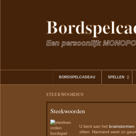
Bordspelca
Een persoonlijk MONOPO
Ga
BORDSPELCADEAU
SPELLEN
naar
de
inhoud
STEEKWOORDEN
Steekwoorden
U bent aan het
brainstormen
zitten. Niemand weet zo gauw