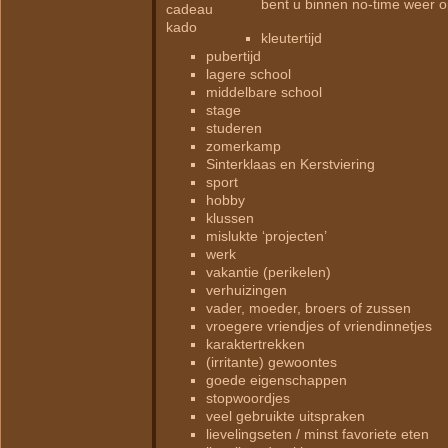
bent u binnen no-time weer 
kleutertijd
pubertijd
lagere school
middelbare school
stage
studeren
zomerkamp
Sinterklaas en Kerstviering
sport
hobby
klussen
mislukte ‘projecten’
werk
vakantie (perikelen)
verhuizingen
vader, moeder, broers of zussen
vroegere vriendjes of vriendinnetjes
karaktertrekken
(irritante) gewoontes
goede eigenschappen
stopwoordjes
veel gebruikte uitspraken
lievelingseten / minst favoriete eten