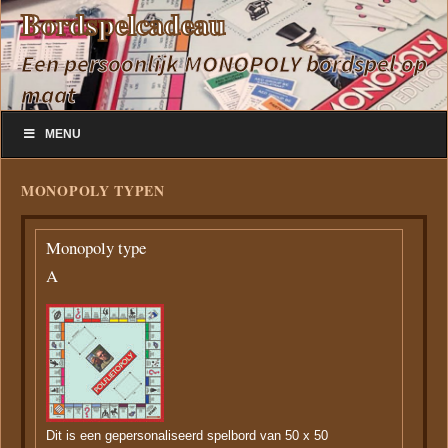
Bordspelcadeau
Een persoonlijk MONOPOLY bordspel op
maat
Ga
Zoeken
MENU
naar
naar:
de
inhoud
MONOPOLY TYPEN
Monopoly type
A
Dit is een gepersonaliseerd spelbord van 50 x 50