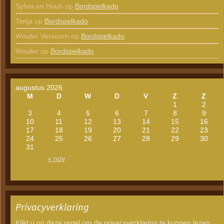
Sylvia en Huub
op
Bordspelkado
Tanja
op
Bordspelkado
Wouter Vervoorn
op
Bordspelkado
Wouter
op
Bordspelkado
augustus 2026
M
D
W
D
V
Z
Z
1
2
3
4
5
6
7
8
9
10
11
12
13
14
15
16
17
18
19
20
21
22
23
24
25
26
27
28
29
30
31
« nov
Privacyverklaring
Klikt u op deze regel om de privacyverklaring te kunnen lezen